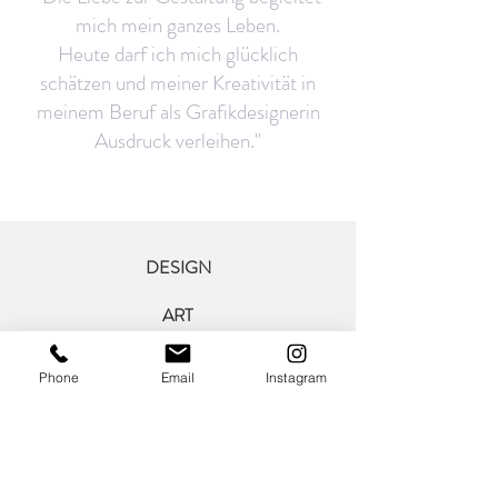
mich mein ganzes Leben.
Heute darf ich mich glücklich
schätzen und meiner Kreativität in
meinem Beruf als Grafikdesignerin
Ausdruck verleihen."
DESIGN
ART
ABOUT
Phone
Email
Instagram
CONTACT